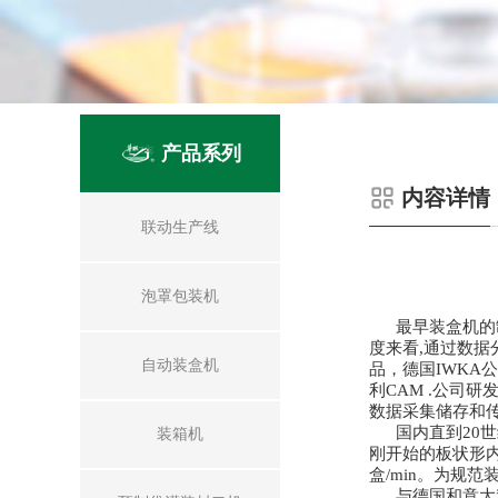
产品系列
内容详情
联动生产线
泡罩包装机
最早装盒机的制造
度来看,通过数据
自动装盒机
品，德国IWKA公
利CAM .公司
数据采集储存和
国内直到20世
装箱机
刚开始的板状形内
盒/min。为规
与德国和意大利