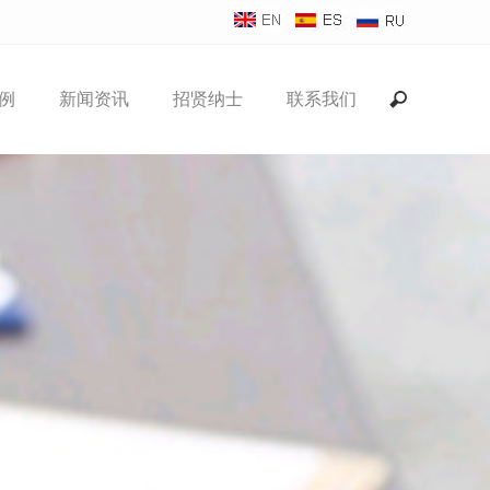
例
新闻资讯
招贤纳士
联系我们