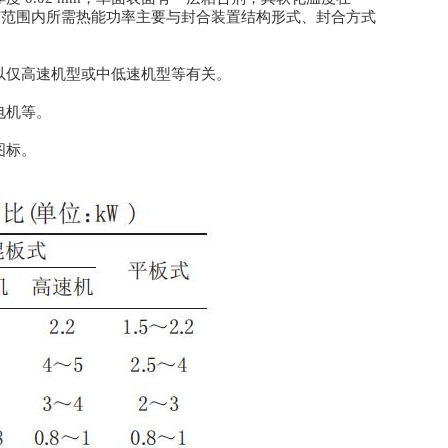
定在该范围内所需热能功率主要与封合装置结构形式、封合方式
以仅高速机型或中低速机型等有关。
电机等。
图标。