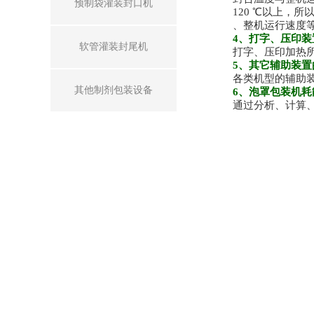
预制袋灌装封口机
120 ℃以上，
、整机运行速度
4、打字、压印装
软管灌装封尾机
打字、压印加热
5、其它辅助装置
各类机型的辅助
其他制剂包装设备
6、泡罩包装机耗
通过分析、计算