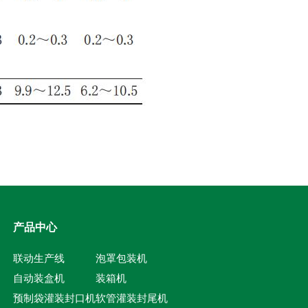
产品中心
联动生产线
泡罩包装机
自动装盒机
装箱机
预制袋灌装封口机
软管灌装封尾机