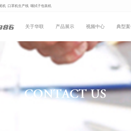
尾机
口罩机生产线
咽拭子包装机
首页
关于华联
产品展示
视频中心
典型案
新闻动态