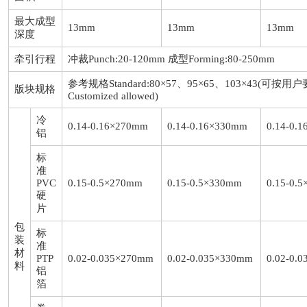
最大成型
13mm
13mm
13mm
深度
牵引行程
冲裁Punch:20-120mm 成型Forming:80-250mm
参考规格Standard:80×57、95×65、103×43(可按
版块规格
Customized allowed)
冷
0.14-0.16×270mm
0.14-0.16×330mm
0.14-0.
铝
标
准
PVC
0.15-0.5×270mm
0.15-0.5×330mm
0.15-0.
硬
片
包
标
装
准
材
PTP
0.02-0.035×270mm
0.02-0.035×330mm
0.02-0.
料
铝
箔