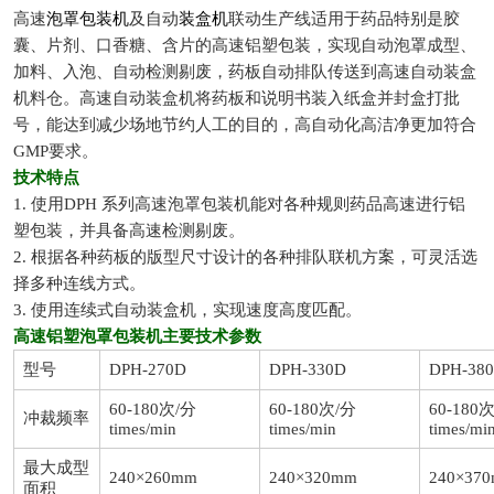
高速
泡罩包装机
及自动
装盒机
联动生产线适用于药品特别是胶
囊、片剂、口香糖、含片的高速铝塑包装，实现自动泡罩成型、
加料、入泡、自动检测剔废，药板自动排队传送到高速自动装盒
机料仓。高速自动装盒机将药板和说明书装入纸盒并封盒打批
号，能达到减少场地节约人工的目的，高自动化高洁净更加符合
GMP要求。
技术特点
1. 使用DPH 系列高速泡罩包装机能对各种规则药品高速进行铝
塑包装，并具备高速检测剔废。
2. 根据各种药板的版型尺寸设计的各种排队联机方案，可灵活选
择多种连线方式。
3. 使用连续式自动装盒机，实现速度高度匹配。
高速铝塑泡罩包装机主要技术参数
型号
DPH-270D
DPH-330D
DPH-38
60-180次/分
60-180次/分
60-180
冲裁频率
times/min
times/min
times/mi
最大成型
240×260mm
240×320mm
240×37
面积