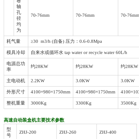
卷
轴
孔
70-76mm
70-76mm
70-76m
径
均
为
耗气量
≥30 m3/h (自备) 压力：0.6-0.8Mpa
模具冷却
自来水或循环水 tap water or recycle water 60L/h
电源总功
约28KW
约28KW
约28KW
率
主电动机
2.2KW
3.0KW
3.0KW
外形尺寸
4100×980×1750mm
4100×980×1750mm
4100×1
整机重量
3000Kg
3300Kg
3500Kg
高速自动装盒机主要技术参数
型
ZHJ-200
ZHJ-260
ZHJ-400
号