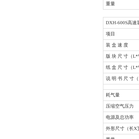
重量
DXH-600S高
项目
装 盒 速 度
版 块 尺 寸（L
纸 盒 尺 寸（L
说 明 书 尺 寸（
耗气量
压缩空气压力
电源及总功率
外形尺寸（长X