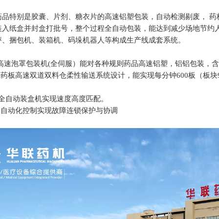
药品特别是胶囊、片剂、糖衣片的高速铝塑包装，自动检测剔废， 药
装入纸盒并封盒打批号，整个过程全自动包装，能达到减少场地节约人
秤、捆包机、装箱机、码垛机器人等构成生产线成套系统。
380S高速泡罩包装机(全伺服）能对各种规则药品高速铝塑，铝铝包装
的药板高速双道双料仓柔性输送系统设计，能实现每分钟600板（板块9
00S全自动装盒机实现速度高度匹配。
、自动化控制实现故障连锁保护与协调