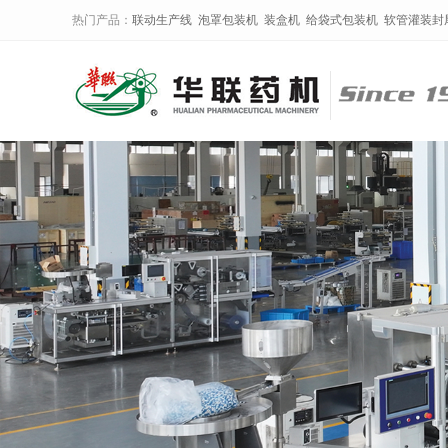
热门产品：
联动生产线
泡罩包装机
装盒机
给袋式包装机
软管灌装封