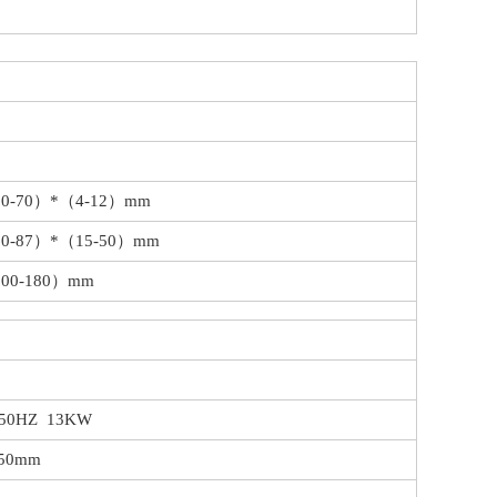
30-70）*（4-12）mm
30-87）*（15-50）mm
00-180）mm
50HZ 13KW
750mm