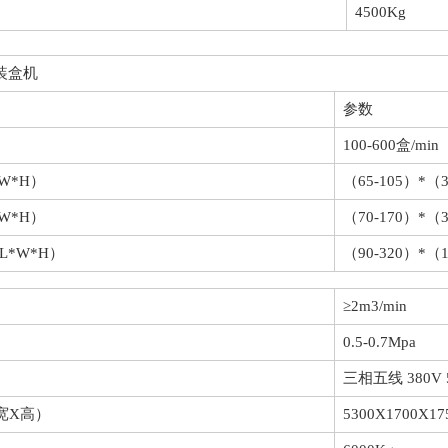
4500Kg
速装盒机
参数
100-600盒/min
*W*H）
（65-105）*（
*W*H）
（70-170）*（
L*W*H）
（90-320）*（1
≥2m3/min
0.5-0.7Mpa
三相五线 380V 
宽X高）
5300X1700X1